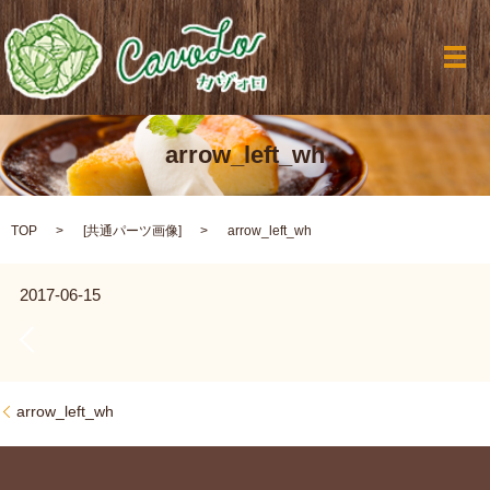
メ
arrow_left_wh
TOP
[
共通パーツ画像
]
arrow_left_wh
2017-06-15
arrow_left_wh