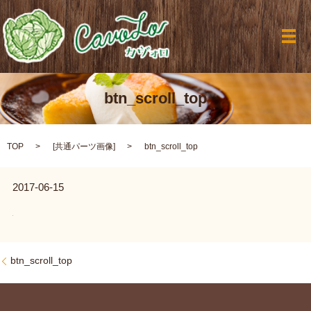
メ
btn_scroll_top
TOP
[
共通パーツ画像
]
btn_scroll_top
2017-06-15
btn_scroll_top