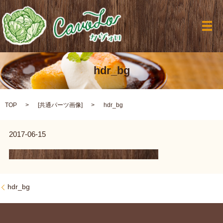
メ
hdr_bg
TOP
[
共通パーツ画像
]
hdr_bg
2017-06-15
hdr_bg