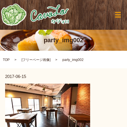
メ
party_img002
TOP
[
フリーページ画像
]
party_img002
2017-06-15