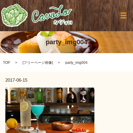
メ
party_img004
TOP
[
フリーページ画像
]
party_img004
2017-06-15