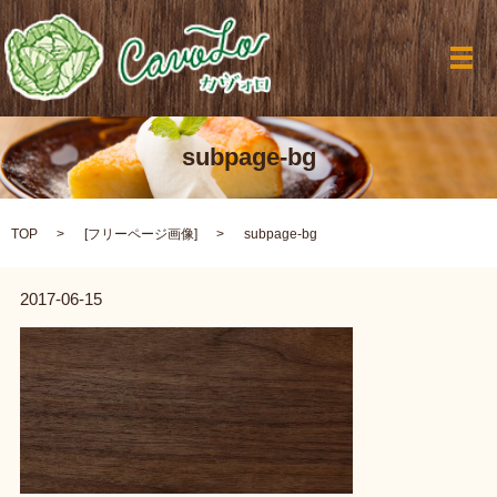
メ
subpage-bg
TOP
[
フリーページ画像
]
subpage-bg
2017-06-15