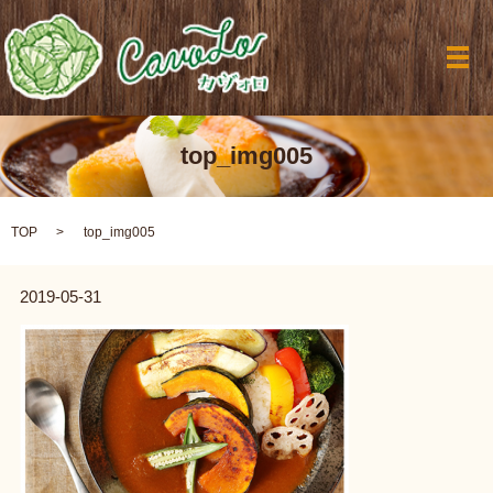
メ
top_img005
TOP
top_img005
2019-05-31